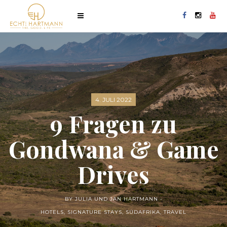
4. JULI 2022
9 Fragen zu
Gondwana & Game
Drives
BY JULIA UND JAN HARTMANN -
HOTELS
,
SIGNATURE STAYS
,
SÜDAFRIKA
,
TRAVEL