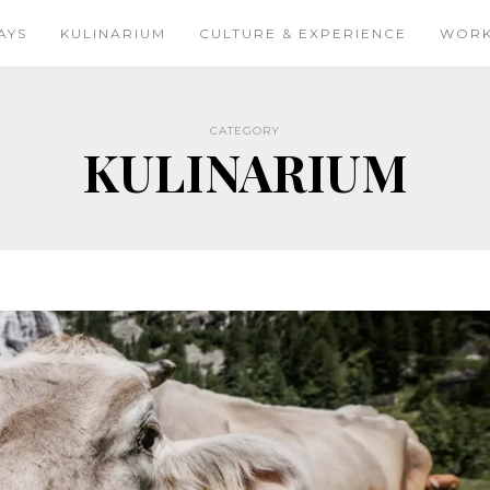
AYS
KULINARIUM
CULTURE & EXPERIENCE
WOR
CATEGORY
KULINARIUM