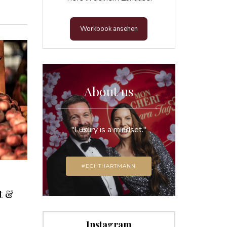
Workbook ansehen
About us
"Luxury is a mindset."
#ECHTHARTMANN
t &
Instagram