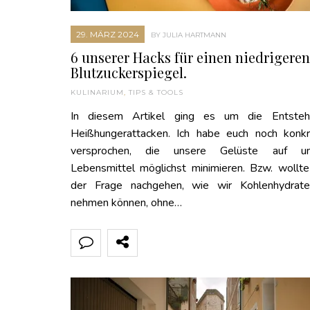
29. MÄRZ 2024
BY JULIA HARTMANN
6 unserer Hacks für einen niedrigeren
Blutzuckerspiegel.
KULINARIUM
,
TIPS & TOOLS
In diesem Artikel ging es um die Entste
Heißhungerattacken. Ich habe euch noch konkr
versprochen, die unsere Gelüste auf un
Lebensmittel möglichst minimieren. Bzw. wollte
der Frage nachgehen, wie wir Kohlenhydrat
nehmen können, ohne…