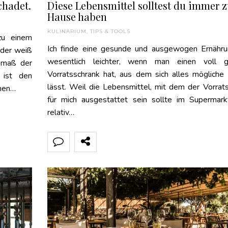
chadet.
Diese Lebensmittel solltest du immer 
Hause haben
KULINARIUM
,
TIPS & TOOLS
zu einem
Ich finde eine gesunde und ausgewogen Ernähru
eder weiß
wesentlich leichter, wenn man einen voll ge
usmaß der
Vorratsschrank hat, aus dem sich alles mögliche
 ist den
lässt. Weil die Lebensmittel, mit dem der Vorrat
inen…
für mich ausgestattet sein sollte im Supermark
relativ…