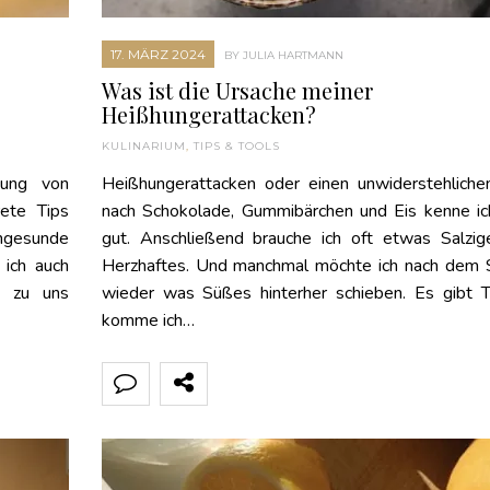
17. MÄRZ 2024
BY JULIA HARTMANN
Was ist die Ursache meiner
Heißhungerattacken?
KULINARIUM
,
TIPS & TOOLS
hung von
Heißhungerattacken oder einen unwiderstehliche
ete Tips
nach Schokolade, Gummibärchen und Eis kenne ich
gesunde
gut. Anschließend brauche ich oft etwas Salzig
 ich auch
Herzhaftes. Und manchmal möchte ich nach dem S
e zu uns
wieder was Süßes hinterher schieben. Es gibt T
komme ich…