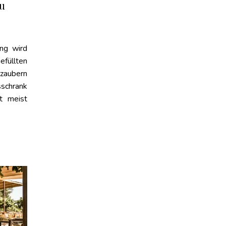
zu
ng wird
füllten
 zaubern
sschrank
t meist