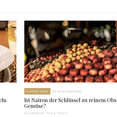
9. APRIL 2024
BY JULIA HARTMANN
eln
Ist Natron der Schlüssel zu reinem Obs
Gemüse?
KULINARIUM
,
TIPS & TOOLS