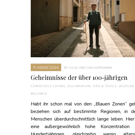
11. MÄRZ 2024
BY JULIA UND JAN HARTMANN
Geheimnisse der über 100-jährigen
CONSCIOUS LIVING
,
KULINARIUM
,
TIPS & TOOLS
,
WOHLBE
BALANCE
Habt ihr schon mal von den „Blauen Zonen“ ge
beziehen sich auf bestimmte Regionen, in d
Menschen überdurchschnittlich lange leben. Hie
eine außergewöhnlich hohe Konzentration
Hundertjährigen, gleichzeitig wenig alters