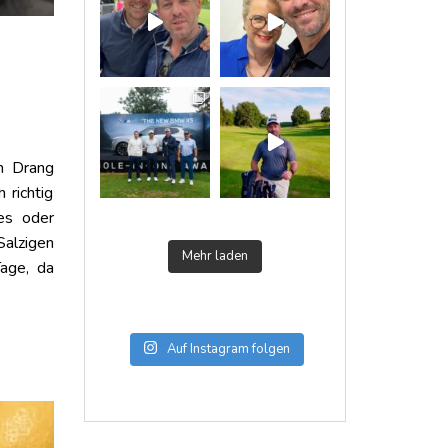
n Drang
 richtig
es oder
alzigen
Mehr laden
age, da
Auf Instagram folgen