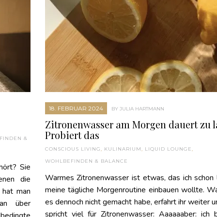
18. FEBRUAR 2024
BY JULIA HARTMANN
Zitronenwasser am Morgen dauert zu 
Probiert das
FINDEN &
CONSCIOUS LIVING
,
KULINARIUM
,
LIQUID LOUNGE
,
WOHLBEFINDEN & BALANCE
hört? Sie
Warmes Zitronenwasser ist etwas, das ich schon 
enen die
meine tägliche Morgenroutine einbauen wollte. W
r hat man
es dennoch nicht gemacht habe, erfahrt ihr weiter u
 an über
spricht viel für Zitronenwasser: Aaaaaaber: ich 
bedingte