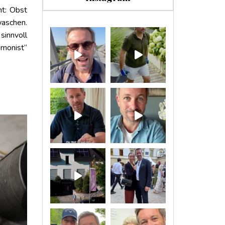
nt: Obst
aschen.
sinnvoll
emonist“