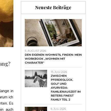
Neueste Beiträge
5. AUGUST 2026
DEN EIGENEN WOHNSTIL FINDEN: MEIN
WORKBOOK „WOHNEN MIT
lang?
CHARAKTER“
15. JULI 2026
ZWISCHEN
PFERDEGLÜCK,
GOLF UND
AYURVEDA:
lange in
FAMILIENAUSZEIT IM
REITERS FINEST
arum ich
FAMILY TEIL 2
nten. Es
bin auch
6. JULI 2026