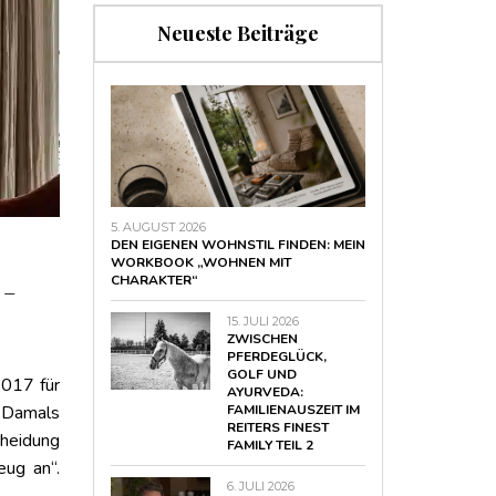
Neueste Beiträge
5. AUGUST 2026
DEN EIGENEN WOHNSTIL FINDEN: MEIN
WORKBOOK „WOHNEN MIT
CHARAKTER“
 –
15. JULI 2026
ZWISCHEN
PFERDEGLÜCK,
GOLF UND
2017 für
AYURVEDA:
FAMILIENAUSZEIT IM
 Damals
REITERS FINEST
cheidung
FAMILY TEIL 2
eug an“.
6. JULI 2026