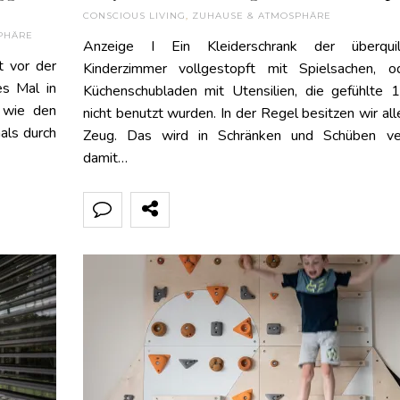
CONSCIOUS LIVING
,
ZUHAUSE & ATMOSPHÄRE
PHÄRE
Anzeige I Ein Kleiderschrank der überquil
t vor der
Kinderzimmer vollgestopft mit Spielsachen, o
es Mal in
Küchenschubladen mit Utensilien, die gefühlte 
 wie den
nicht benutzt wurden. In der Regel besitzen wir alle
als durch
Zeug. Das wird in Schränken und Schüben ver
damit…