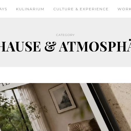
AYS
KULINARIUM
CULTURE & EXPERIENCE
WOR
CATEGORY
HAUSE & ATMOSPH