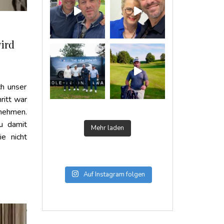
wird
ch unser
ritt war
nehmen.
u damit
Mehr laden
ie nicht
Auf Instagram folgen