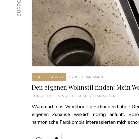
5. AUGUST 2026
BY JULIA HARTMANN
Den eigenen Wohnstil finden: Mein W
CONSCIOUS LIVING
,
ZUHAUSE & ATMOSPHÄRE
Warum ich das Workbook geschrieben habe I Den e
eigenen Zuhause wirklich richtig anfühlt. Sc
harmonische Farbkombis interessierten mich scho