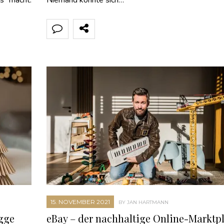
ns macht.
Niemand konnte sich…
15. NOVEMBER 2021
BY JAN HARTMANN
gge
eBay – der nachhaltige Online-Marktpl