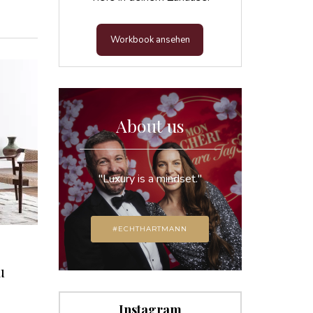
Workbook ansehen
About us
"Luxury is a mindset."
#ECHTHARTMANN
u
Instagram