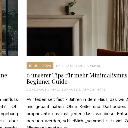
10. JULI 2024
BY JULIA UND JAN HARTMANN
ine
6 unserer Tips für mehr Minimalismus
Beginner Guide
CONSCIOUS LIVING
,
ZUHAUSE & ATMOSPHÄRE
 Einfluss
Wir leben seit fast 7 Jahren in dem Haus, das wir 
at? Oft
uns gebaut haben. Ohne Keller und Dachboden.
umgebung
prophezeite uns fast jeder, dass wir diese Ents
en, aber
bereuen werden, schließlich „sammelt sich viel Z