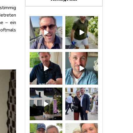
 stimmig
Betreten
e – ein
 oftmals