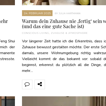
24. FEBRUAR 2025
BY JULIA HARTMANN
mehr
Warum dein Zuhause nie ‚fertig‘ sein 
(und das eine gute Sache ist)
CONSCIOUS LIVING
,
ZUHAUSE & ATMOSPHÄRE
Feng Shui
Vor längerer Zeit hatte ich die Erkenntnis, dass i
mich der
Zuhause bewusst gestalten möchte. Der erste Sch
ermanente
damals, unsere Wohnumgebung richtig wahrzu
stresste.
Vielleicht kommt dir das bekannt vor: sobald d
beginnst, erkennst du plötzlich all die Dinge, d
mehr…