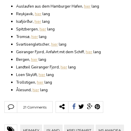
Auslaufen aus dem Hamburger Hafen,
hier
lang
Reykjavik,
hier
lang
Isafjörður,
hier
lang
Spitzbergen,
hier
lang
Tromsø,
hier
lang
Svartisengletscher,
hier
lang
Geiranger Fjord, Anfahrt mit dem Schiff,
hier
lang
Bergen,
hier
lang
Landteil Geiranger Fjord,
hier
lang
Loen Skylift,
hier
lang
Trollstigen,
hier
lang
Ålesund,
hier
lang
21 Comments
HEIMAEY
ISLAND
KREUZFAHRT
MS AMADEA