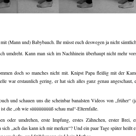
g mit (Mann und) Babybauch. Ihr müsst euch deswegen ja nicht sämtlic
h umdreht. Kann man sich im Nachhinein überhaupt nicht mehr vorste
mmen doch so manches nicht mit. Knipst Papa fleißig mit der Kame
e war erstaunlich gering, er hat sich alles ganz genau angeschaut,
uch und schauen uns die scheinbar banalsten Videos von „früher“ (jaja
ist die „oh wie süüüüüüüüß schau mal“-Elternfalle.
n oder umdrehen, erste Impfung, erstes Zähnchen, erster Brei, ers
 sich „ach das kann ich mir merken“? Und ein paar Tage später heißt es