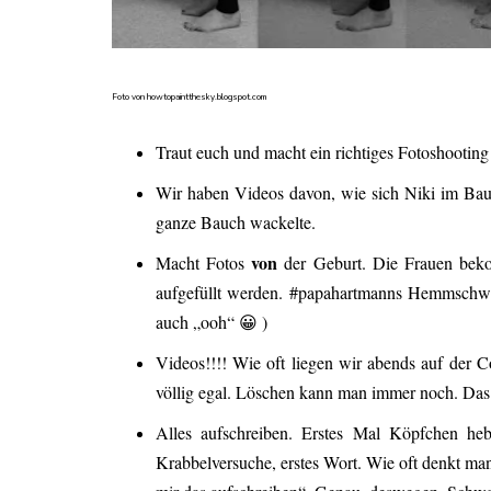
Foto von howtopaintthesky.blogspot.com
Traut euch und macht ein richtiges Fotoshootin
Wir haben Videos davon, wie sich Niki im Bauc
ganze Bauch wackelte.
von
Macht Fotos
der Geburt. Die Frauen beko
aufgefüllt werden. #papahartmanns Hemmschwell
auch „ooh“ 😀 )
Videos!!!! Wie oft liegen wir abends auf der Co
völlig egal. Löschen kann man immer noch. Das 
Alles aufschreiben. Erstes Mal Köpfchen hebe
Krabbelversuche, erstes Wort. Wie oft denkt man