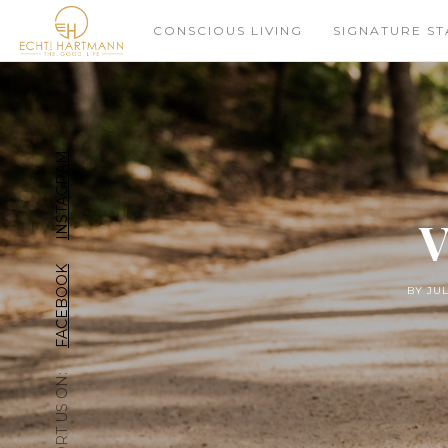
CONSCIOUS LIVING
SIGNATURE ST
INSTAGRAM
V
FACEBOOK
BY JU
SUPPORT US ON: