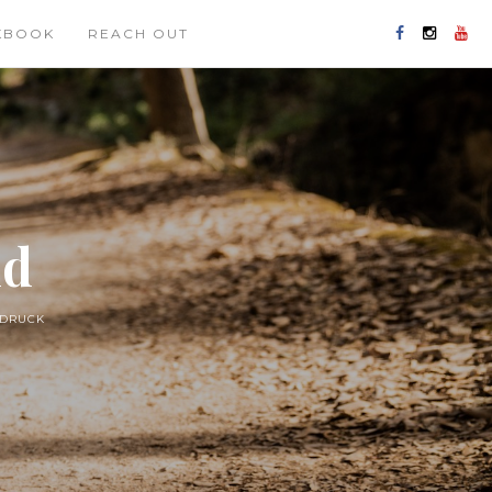
KBOOK
REACH OUT
nd
SDRUCK