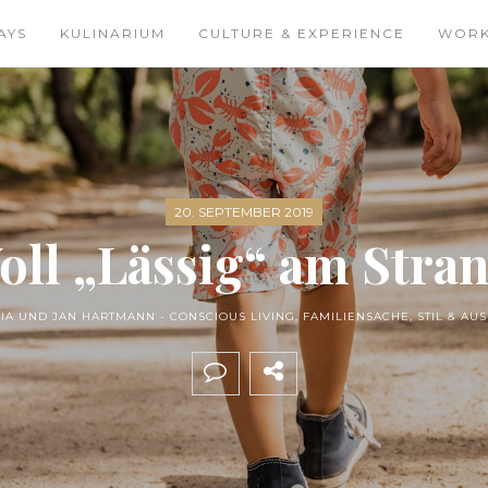
AYS
KULINARIUM
CULTURE & EXPERIENCE
WOR
20. SEPTEMBER 2019
oll „Lässig“ am Stra
LIA UND JAN HARTMANN -
CONSCIOUS LIVING
,
FAMILIENSACHE
,
STIL & AU