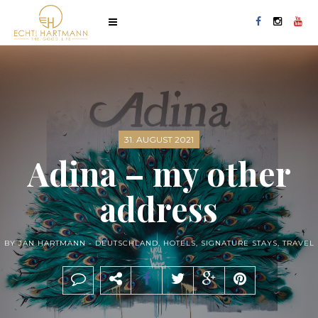
31. AUGUST 2021
Adina – my other
address
BY JAN HARTMANN -
DEUTSCHLAND
,
HOTELS
,
SIGNATURE STAYS
,
TRAVEL