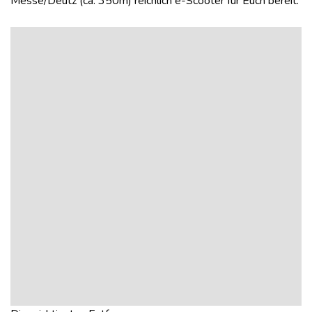
Messe/Deutz (ca. 350m) reichlich e-Scooter für Euch bereit.