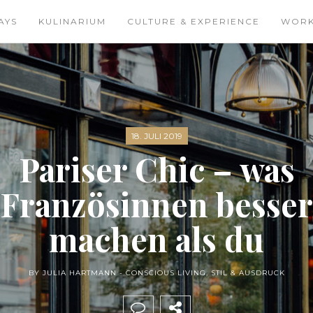
AYS
KULINARIUM
CULTURE & EXPERIENCE
WOR
18. JULI 2019
Pariser Chic – was
Französinnen besser
machen als du
BY JULIA HARTMANN -
CONSCIOUS LIVING
,
STIL & AUSDRUCK