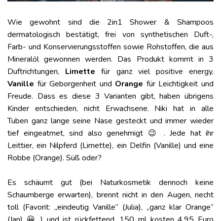
Wie gewohnt sind die 2in1 Shower & Shampoos
dermatologisch bestätigt, frei von synthetischen Duft-,
Farb- und Konservierungsstoffen sowie Rohstoffen, die aus
Mineralöl gewonnen werden. Das Produkt kommt in 3
Duftrichtungen,
Limette
für ganz viel positive energy,
Vanille
für Geborgenheit und
Orange
für Leichtigkeit und
Freude. Dass es diese 3 Varianten gibt, haben übrigens
Kinder entschieden, nicht Erwachsene. Niki hat in alle
Tuben ganz lange seine Nase gesteckt und immer wieder
tief eingeatmet, sind also genehmigt 😉 . Jede hat ihr
Leittier, ein Nilpferd (Limette), ein Delfin (Vanille) und eine
Robbe (Orange). Süß oder?
Es schäumt gut (bei Naturkosmetik dennoch keine
Schaumberge erwarten), brennt nicht in den Augen, riecht
toll (Favorit: „eindeutig Vanille“ (Julia), „ganz klar Orange“
(Jan) 😀 ) und ist rückfettend. 150 ml kosten 4,95 Euro