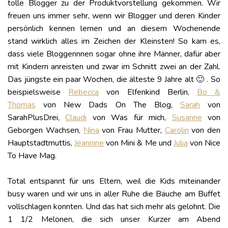
tolle Blogger zu der Produktvorstellung gekommen. Wir
freuen uns immer sehr, wenn wir Blogger und deren Kinder
persönlich kennen lernen und an diesem Wochenende
stand wirklich alles im Zeichen der Kleinsten! So kam es,
dass viele Bloggerinnen sogar ohne ihre Männer, dafür aber
mit Kindern anreisten und zwar im Schnitt zwei an der Zahl.
Das jüngste ein paar Wochen, die älteste 9 Jahre alt 🙂 . So
beispielsweise
Rebecca
von Elfenkind Berlin,
Bo &
Thomas
von New Dads On The Blog,
Sarah
von
SarahPlusDrei,
Claudi
von Was für mich,
Susanne
von
Geborgen Wachsen,
Nina
von Frau Mutter,
Carolin
von den
Hauptstadtmuttis,
Jeannine
von Mini & Me und
Julia
von Nice
To Have Mag.
Total entspannt für uns Eltern, weil die Kids miteinander
busy waren und wir uns in aller Ruhe die Bäuche am Buffet
vollschlagen konnten. Und das hat sich mehr als gelohnt. Die
1 1/2 Melonen, die sich unser Kurzer am Abend