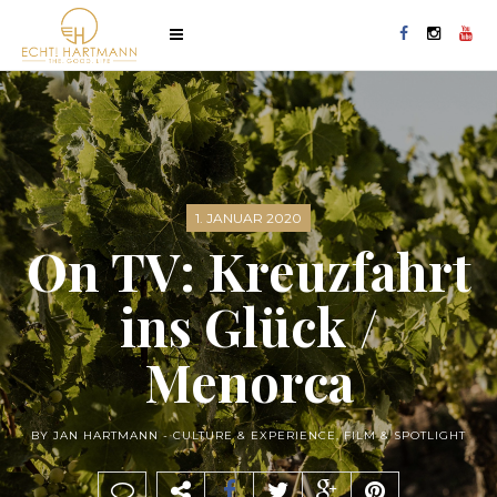
1. JANUAR 2020
On TV: Kreuzfahrt
ins Glück /
Menorca
BY JAN HARTMANN -
CULTURE & EXPERIENCE
,
FILM & SPOTLIGHT