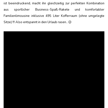
ist beeindruckend, macht ihn gleichzeitig zur perfekten Kombination
aus sportlicher Business-Spaß-Rakete und komfortabler
Familienlimousine inklusive 495 Liter Kofferraum (ohne umgelegte
Sitze) !!! Also entspannt in den Urlaub rasen.. 😉