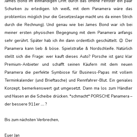
James Bond im einhändigen Drift durch das offene Fenster ein paar
Schurken zu erledigen. Ich weiß, mit dem Panamera wäre das
problemlos möglich (nur die Gesetzeslage macht uns da einen Strich
durch die Rechnung). Und genau wie bei James Bond war ich bei
meiner ersten physischen Begegnung mit dem Panamera anfangs
sehr gerührt. Später hab ich ihn dann ordentlich geschüttelt. 😉 Der
Panamera kann lieb & böse. Spielstraße & Nordschleife. Natürlich
stellt sich die Frage: wer kauft dieses Auto? Porsche ist ganz klar
Premium-Anbieter und schafft seinen Käufern mit dem neuen
Panamera die perfekte Symbiose für Business-Papas mit vollem
Terminkalender (und Brieftasche) und Rennfahrer-Blut. Ein geniales
Konzept, bemerkenswert gut umgesetzt. Dann ma los zum Händler
und Nasen an die Scheibe drücken. *schmacht* PORSCHE Panamera –
der bessere 911er …. ?
Bis zum nächsten Verbrechen,
Euer Jan