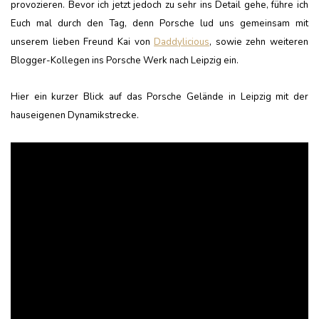
provozieren. Bevor ich jetzt jedoch zu sehr ins Detail gehe, führe ich
Euch mal durch den Tag, denn Porsche lud uns gemeinsam mit
unserem lieben Freund Kai von
Daddylicious
, sowie zehn weiteren
Blogger-Kollegen ins Porsche Werk nach Leipzig ein.
Hier ein kurzer Blick auf das Porsche Gelände in Leipzig mit der
hauseigenen Dynamikstrecke.