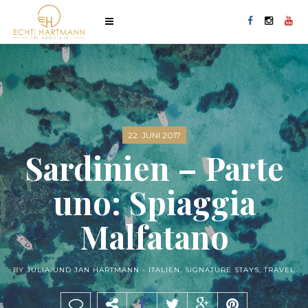
22. JUNI 2017
Sardinien – Parte
uno: Spiaggia
Malfatano
BY JULIA UND JAN HARTMANN -
ITALIEN
,
SIGNATURE STAYS
,
TRAVEL