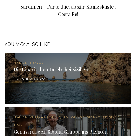
Sardinien – Parte due: ab zur Königsküste..
Costa Rei
YOU MAY ALSO LIKE
ITALIEN, TRAVEL
Die Liparischen Inseln bei Sizilien
23. JANUAR 2024
ITALIEN, KULINARIUM, LIQUID LOUNGE, SIGNATURE STAYS,
TRAVEL
Genussreise zu Sibona Grappa ins Piemont