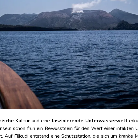
nische Kultur
und eine
faszinierende Unterwasserwelt
erku
 Inseln schon früh ein Bewusstsein für den Wert einer intakte
. Auf Filicudi entstand eine Schutzstation, die sich um krank