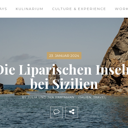
AYS
KULINARIUM
CULTURE & EXPERIENCE
WOR
23. JANUAR 2024
Die Liparischen Insel
bei Sizilien
BY JULIA UND JAN HARTMANN -
ITALIEN
,
TRAVEL