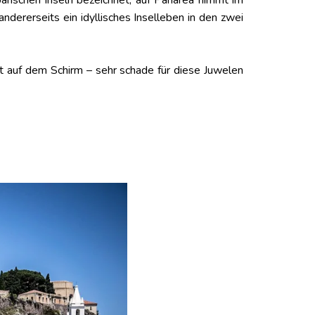
iparischen Inseln bezeichnet, auf Panarea nimmt im
dererseits ein idyllisches Inselleben in den zwei
cht auf dem Schirm – sehr schade für diese Juwelen