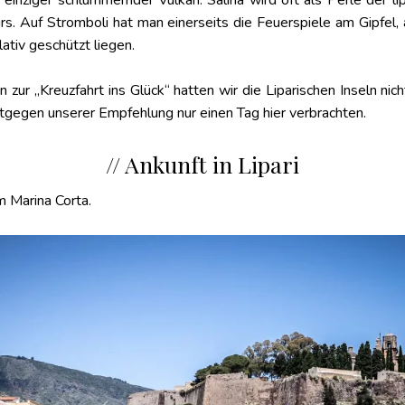
in einziger schlummernder Vulkan. Salina wird oft als Perle der l
Auf Stromboli hat man einerseits die Feuerspiele am Gipfel, an
ativ geschützt liegen.
n zur „Kreuzfahrt ins Glück“ hatten wir die Liparischen Inseln ni
ntgegen unserer Empfehlung nur einen Tag hier verbrachten.
// Ankunft in Lipari
 Marina Corta.