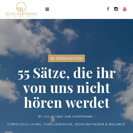
18. FEBRUAR 2019
55 Sätze, die ihr
von uns nicht
hören werdet
BY JULIA UND JAN HARTMANN -
CONSCIOUS LIVING
,
FAMILIENSACHE
,
WOHLBEFINDEN & BALANCE