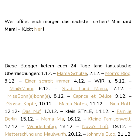
Wer öffnet euch morgen das nächste Türchen?
Mini und
Mami
– Klickt
hier
!
Diese Blogger liefern euch 24 Tage lang fantastische
Überraschungen: 1.12. –
Mama Schulze
, 2.12. –
Mom’s Blog
,
3.12. –
Einer schreit immer
, 4.12. – WIR :), 5.12. –
Mini&Mami
, 6.12. –
Stadt Land Mama
, 7.12. –
MissBonn(e)bonn(e
), 8.12. –
Caprice et Délice
, 9.12. –
Grosse Köpfe
, 10.12. –
Mama Notes
, 11.12. –
Nina Bott
,
12.12-
Das Nuf
, 13.12. – klein STYLE, 14.12. –
Familie
Berlin
, 15.12. –
Mama Mia
, 16.12. –
Kleine Familienwelt
,
17.12. –
Wunderhaftig
, 18.12. –
Nova’s Loft
, 19.12. –
Metterschling und Maulwurfn
, 20.12. –
Johnny’s Blog
, 21.12.