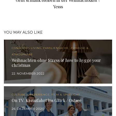
Geht schlank bleiben in der Weihnachtszeit ?
Yesss
YOU MAY ALSO LIKE
CONSCIOUS LIVING, FAMILIENSACHE, ZUHAUSE &
ATMOSPHÄRE
Weihnachten ohne Stress & how to hygge your
christmas
22. NOVEMBER 2022
CULTURE & EXPERIENCE, FILM & SPOTLIGHT
On TV: Kreuzfahrt ins Glück / Ostsee
26. DEZEMBER 2020