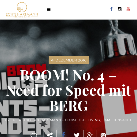
4. DEZEMBER 2016
BOOM! No. 4 –
Need for Speed mit
BERG
BY JULIA UND JAN HARTMANN -
CONSCIOUS LIVING
,
FAMILIENSACHE