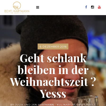
6. DEZEMBER 2016
Geht schlank
bleiben in der
Weihnachtszeit ?
Yesss
BY JULIA UND JAN HARTMANN -
KULINARIUM
,
TIPS & TOOLS