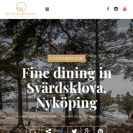
1. DEZEMBER 2018
Fine dining in
Svärdsklova,
Nyköping
BY JULIA UND JAN HARTMANN -
SCHWEDEN
,
SIGNATURE STAYS
,
TRAVEL