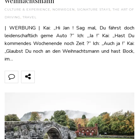
Weihnachtsmann
CULTURE & EXPERIENCE
,
NORWEGEN
,
SIGNATURE STAYS
,
THE ART OF
DRIVING
,
TRAVEL
| WERBUNG | Kai: „Hi Jan ! Sag mal, Du fährst doch
leidenschaftlich gerne Auto ?“ Ich: „Ja !“ Kai: „Hast Du
kommendes Wochenende noch Zeit ?“ Ich: „Auch ja !“ Kai:
„Glaubst Du noch an den Weihnachtsmann und hast Bock,
im…