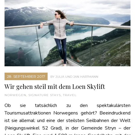
28. SEPTEMBER 2017
BY JULIA UND JAN HARTMANN
Wir gehen steil mit dem Loen Skylift
NORWEGEN
,
SIGNATURE STAYS
,
TRAVEL
Ob sie tatsächlich zu den spektakulärsten
Tourismusattraktionen Norwegens gehört? Beeindruckend
ist sie allemal: und eine der steilsten Seilbahnen der Welt
(Neigungswinkel 52 Grad), in der Gemeinde Stryn – der