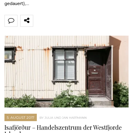
gedauert),…
5. AUGUST 2017
BY JULIA UND JAN HARTMANN
Isafjörður – Handelszentrum der Westfjorde