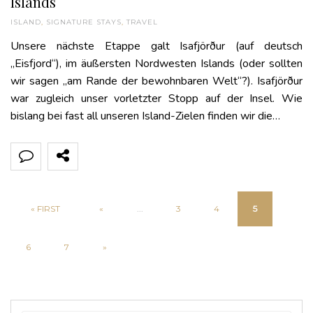
Islands
ISLAND
,
SIGNATURE STAYS
,
TRAVEL
Unsere nächste Etappe galt Isafjörður (auf deutsch
„Eisfjord“), im äußersten Nordwesten Islands (oder sollten
wir sagen „am Rande der bewohnbaren Welt“?). Isafjörður
war zugleich unser vorletzter Stopp auf der Insel. Wie
bislang bei fast all unseren Island-Zielen finden wir die…
« FIRST
«
...
3
4
5
6
7
»