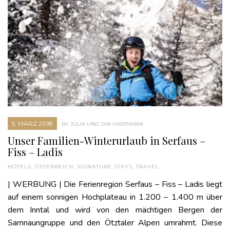
5. MÄRZ 2018
BY JULIA UND JAN HARTMANN
Unser Familien-Winterurlaub in Serfaus –
Fiss – Ladis
HOTELS
,
ÖSTERREICH
,
SIGNATURE STAYS
,
TRAVEL
| WERBUNG | Die Ferienregion Serfaus – Fiss – Ladis liegt
auf einem sonnigen Hochplateau in 1.200 – 1.400 m über
dem Inntal und wird von den mächtigen Bergen der
Samnaungruppe und den Ötztaler Alpen umrahmt. Diese