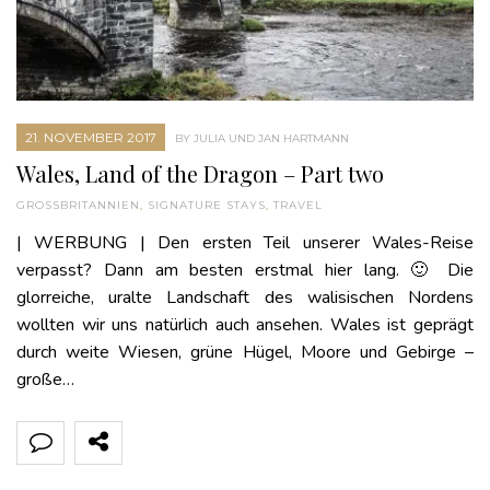
21. NOVEMBER 2017
BY JULIA UND JAN HARTMANN
Wales, Land of the Dragon – Part two
GROSSBRITANNIEN
,
SIGNATURE STAYS
,
TRAVEL
| WERBUNG | Den ersten Teil unserer Wales-Reise
verpasst? Dann am besten erstmal hier lang. 🙂 Die
glorreiche, uralte Landschaft des walisischen Nordens
wollten wir uns natürlich auch ansehen. Wales ist geprägt
durch weite Wiesen, grüne Hügel, Moore und Gebirge –
große…