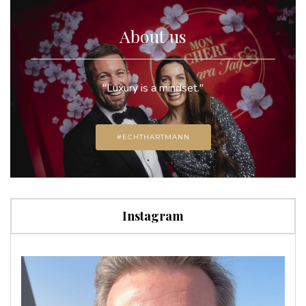
About us
"Luxury is a mindset."
#ECHTHARTMANN
Instagram