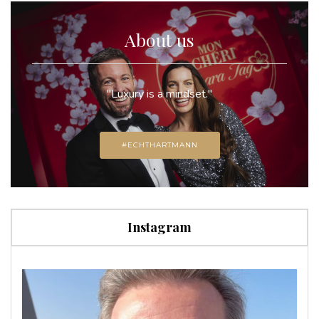
About us
"Luxury is a mindset."
#ECHTHARTMANN
Instagram