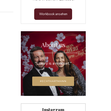
Workbook ansehen
About us
"Luxury is a mindset."
#ECHTHARTMANN
Instagram