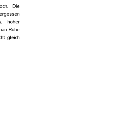
ch. Die
ergessen
s, hoher
 man Ruhe
ht gleich