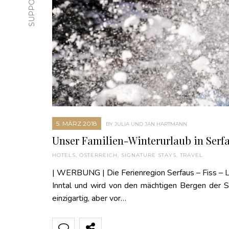
5. MÄRZ 2018
BY JULIA UND JAN HARTMANN
Unser Familien-Winterurlaub in Serfa
HOTELS
,
ÖSTERREICH
,
SIGNATURE STAYS
,
TRAVEL
| WERBUNG | Die Ferienregion Serfaus – Fiss – L
Inntal und wird von den mächtigen Bergen der 
einzigartig, aber vor…