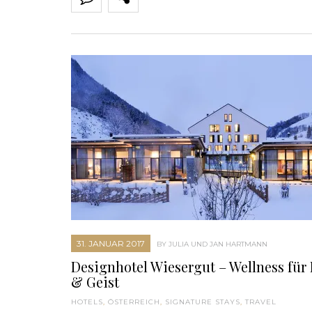
31. JANUAR 2017
BY JULIA UND JAN HARTMANN
Designhotel Wiesergut – Wellness für
& Geist
HOTELS
,
ÖSTERREICH
,
SIGNATURE STAYS
,
TRAVEL