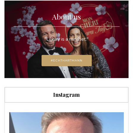
About us
"Luxury is a mindset."
#ECHTHARTMANN
Instagram